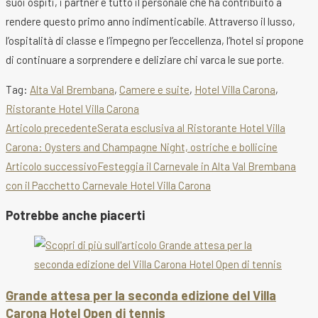
suoi ospiti, i partner e tutto il personale che ha contribuito a
rendere questo primo anno indimenticabile. Attraverso il lusso,
l’ospitalità di classe e l’impegno per l’eccellenza, l’hotel si propone
di continuare a sorprendere e deliziare chi varca le sue porte.
Tag
:
Alta Val Brembana
,
Camere e suite
,
Hotel Villa Carona
,
Ristorante Hotel Villa Carona
Leggi
Articolo precedente
Serata esclusiva al Ristorante Hotel Villa
Carona: Oysters and Champagne Night, ostriche e bollicine
altri
Articolo successivo
Festeggia il Carnevale in Alta Val Brembana
articoli
con il Pacchetto Carnevale Hotel Villa Carona
Potrebbe anche piacerti
Grande attesa per la seconda edizione del Villa
Carona Hotel Open di tennis