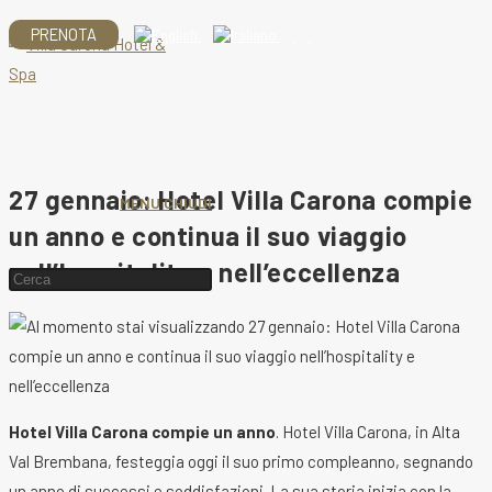
Salta
PRENOTA
al
contenuto
27 gennaio: Hotel Villa Carona compie
MENU
CHIUDI
un anno e continua il suo viaggio
nell’hospitality e nell’eccellenza
Cerca
nel
sito
web
Hotel Villa Carona compie un anno
. Hotel Villa Carona, in Alta
Val Brembana, festeggia oggi il suo primo compleanno, segnando
un anno di successi e soddisfazioni. La sua storia inizia con la