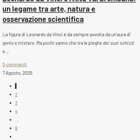
un legame tra arte, natura e
osservazione scientifica
La figura di Leonardo da Vinci è da sempre avvolta da un'aura di
genio e mistero. Ma pochi sanno che tra le pieghe dei suoi schizzi
e…
0 commenti
7 Agosto, 2025
1
2
3
4
…
8
Vai