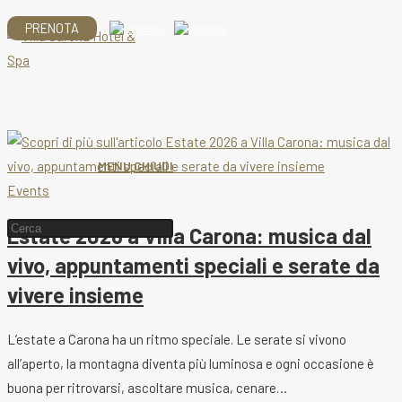
Salta
PRENOTA
al
contenuto
MENU
CHIUDI
Events
Cerca
Estate 2026 a Villa Carona: musica dal
nel
vivo, appuntamenti speciali e serate da
sito
vivere insieme
web
L’estate a Carona ha un ritmo speciale. Le serate si vivono
all’aperto, la montagna diventa più luminosa e ogni occasione è
buona per ritrovarsi, ascoltare musica, cenare…