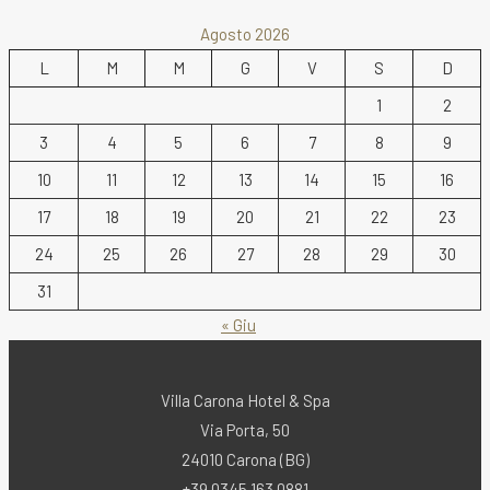
alla
Agosto 2026
pagina
L
M
M
G
V
S
D
successiva
1
2
3
4
5
6
7
8
9
10
11
12
13
14
15
16
17
18
19
20
21
22
23
24
25
26
27
28
29
30
31
« Giu
Villa Carona Hotel & Spa
Via Porta, 50
24010 Carona (BG)
+39 0345 163 0881