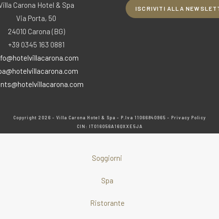
Villa Carona Hotel & Spa
ISCRIVITI ALLA NEWSLET
Via Porta, 50
24010 Carona (BG)
+39 0345 163 0881
nfo@hotelvillacarona.com
pa@hotelvillacarona.com
nts@hotelvillacarona.com
Copyright 2026 - Villa Carona Hotel & Spa - P.Iva 11066840965
- Privacy Policy
CIN: IT016056A16QXXE5JA
Soggiorni
Spa
Ristorante