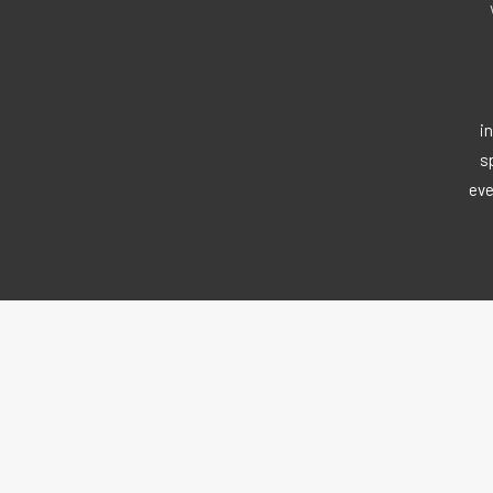
i
s
eve