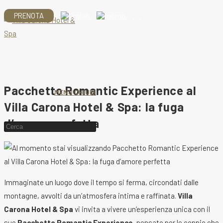
Salta
PRENOTA
al
contenuto
Pacchetto Romantic Experience al
MENU
CHIUDI
Villa Carona Hotel & Spa: la fuga
d’amore perfetta
Cerca
nel
sito
web
Immaginate un luogo dove il tempo si ferma, circondati dalle
montagne, avvolti da un’atmosfera intima e raffinata.
Villa
Carona Hotel & Spa
vi invita a vivere un’esperienza unica con il
suo
Pacchetto Romantic Experience
, pensato per le coppie che