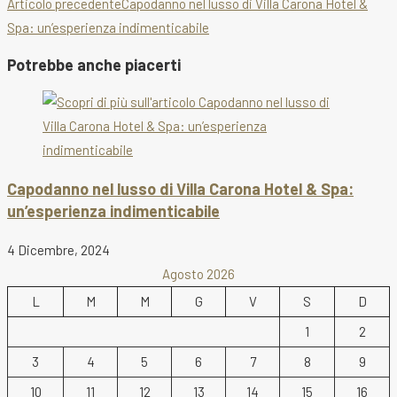
Leggi
Articolo precedente
Capodanno nel lusso di Villa Carona Hotel &
Spa: un’esperienza indimenticabile
altri
articoli
Potrebbe anche piacerti
Capodanno nel lusso di Villa Carona Hotel & Spa:
un’esperienza indimenticabile
4 Dicembre, 2024
Agosto 2026
L
M
M
G
V
S
D
1
2
3
4
5
6
7
8
9
10
11
12
13
14
15
16