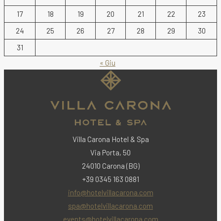
17
18
19
20
21
22
23
24
25
26
27
28
29
30
31
« Giu
Villa Carona Hotel & Spa
Via Porta, 50
24010 Carona (BG)
+39 0345 163 0881
info@hotelvillacarona.com
spa@hotelvillacarona.com
events@hotelvillacarona.com