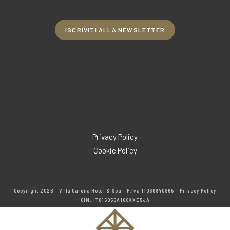
ISCRIVITI ALLA NEWSLETTER
Opens
in
Opens
a
in
Opens
new
a
in
tab
new
a
Privacy Policy
tab
new
Cookie Policy
tab
Copyright 2026 - Villa Carona Hotel & Spa - P.Iva 11066840965
- Privacy Policy
CIN: IT016056A16QXXE5JA