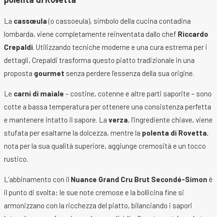
La
cassœula
(o cassoeula), simbolo della cucina contadina
lombarda, viene completamente reinventata dallo chef
Riccardo
Crepaldi
. Utilizzando tecniche moderne e una cura estrema per i
dettagli, Crepaldi trasforma questo piatto tradizionale in una
proposta
gourmet
senza perdere l’essenza della sua origine.
Le
carni di maiale
– costine, cotenne e altre parti saporite – sono
cotte a bassa temperatura per ottenere una consistenza perfetta
e mantenere intatto il sapore. La
verza
, l’ingrediente chiave, viene
stufata per esaltarne la dolcezza, mentre la
polenta di Rovetta
,
nota per la sua qualità superiore, aggiunge cremosità e un tocco
rustico.
L’abbinamento con il
Nuance Grand Cru Brut Secondé-Simon
è
il punto di svolta: le sue note cremose e la bollicina fine si
armonizzano con la ricchezza del piatto, bilanciando i sapori