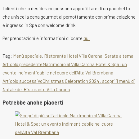
I clienti che lo desiderano possono approfittare di un pacchetto
che unisce la cena gourmet al pernottamento con prima colazione
e ingresso in Spa con welcome drink.
Per prenotazioni e informazioni cliccate
qui
Tag
:
Menù speciale
,
Ristorante Hotel Villa Carona
,
Serate a tema
Leggi
Articolo precedente
Matrimonio al Villa Carona Hotel & Spa: un
evento indimenticabile nel cuore dell’Alta Val Brembana
altri
Articolo successivo
Christmas Celebration 2024: scopri il menù di
articoli
Natale del Ristorante Villa Carona
Potrebbe anche piacerti