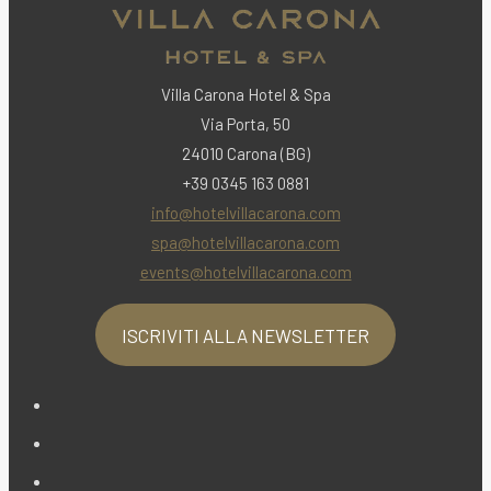
Villa Carona Hotel & Spa
Via Porta, 50
24010 Carona (BG)
+39 0345 163 0881
info@hotelvillacarona.com
spa@hotelvillacarona.com
events@hotelvillacarona.com
ISCRIVITI ALLA NEWSLETTER
Opens
in
Opens
a
in
Opens
new