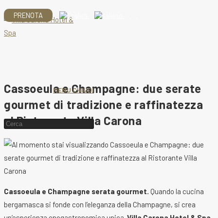
Salta
PRENOTA
al
contenuto
Cassoeula e Champagne: due serate
MENU
CHIUDI
gourmet di tradizione e raffinatezza
al Ristorante Villa Carona
Cerca
nel
sito
web
Cassoeula e Champagne serata gourmet.
Quando la cucina
bergamasca si fonde con l’eleganza della Champagne, si crea
un’esperienza enogastronomica unica.
Villa Carona Hotel & Spa
,