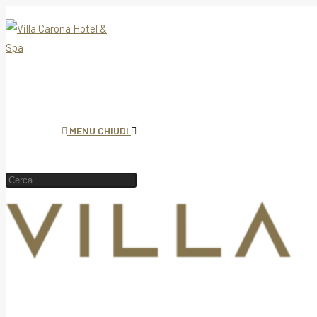
MENU
CHIUDI
Cerca
nel
sito
web