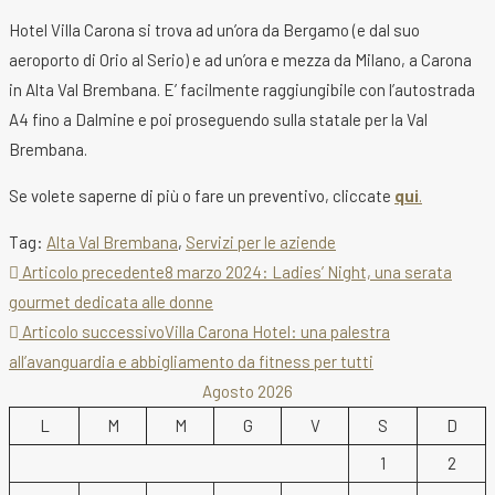
Hotel Villa Carona si trova ad un’ora da Bergamo (e dal suo
aeroporto di Orio al Serio) e ad un’ora e mezza da Milano, a Carona
in Alta Val Brembana. E’ facilmente raggiungibile con l’autostrada
A4 fino a Dalmine e poi proseguendo sulla statale per la Val
Brembana.
Se volete saperne di più o fare un preventivo, cliccate
qui
.
Tag
:
Alta Val Brembana
,
Servizi per le aziende
Leggi
Articolo precedente
8 marzo 2024: Ladies’ Night, una serata
gourmet dedicata alle donne
altri
Articolo successivo
Villa Carona Hotel: una palestra
articoli
all’avanguardia e abbigliamento da fitness per tutti
Agosto 2026
L
M
M
G
V
S
D
1
2