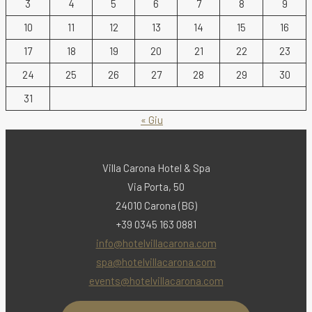
3
4
5
6
7
8
9
10
11
12
13
14
15
16
17
18
19
20
21
22
23
24
25
26
27
28
29
30
31
« Giu
Villa Carona Hotel & Spa
Via Porta, 50
24010 Carona (BG)
+39 0345 163 0881
info@hotelvillacarona.com
spa@hotelvillacarona.com
events@hotelvillacarona.com