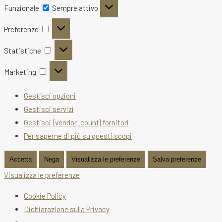
Funzionale
Funzionale
Sempre attivo
Preferenze
Preferenze
Statistiche
Statistiche
Marketing
Marketing
Gestisci opzioni
Gestisci servizi
Gestisci {vendor_count} fornitori
Per saperne di più su questi scopi
Accetta
Nega
Visualizza le preferenze
Salva preferenze
Visualizza le preferenze
Cookie Policy
Dichiarazione sulla Privacy