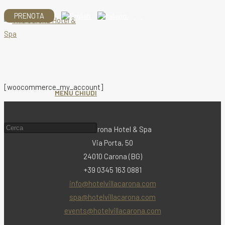
Salta
PRENOTA
al
contenuto
[woocommerce_my_account]
MENU
CHIUDI
Cerca
Villa Carona Hotel & Spa
nel
Via Porta, 50
sito
24010 Carona (BG)
web
+39 0345 163 0881
info@hotelvillacarona.com
spa@hotelvillacarona.com
events@hotelvillacarona.com