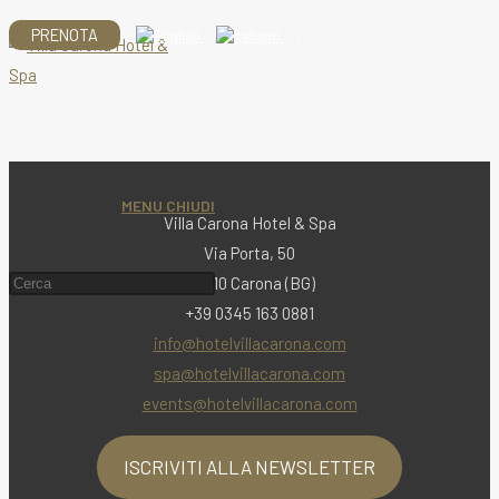
Salta
PRENOTA
al
contenuto
MENU
CHIUDI
Villa Carona Hotel & Spa
Via Porta, 50
Cerca
24010 Carona (BG)
nel
+39 0345 163 0881
sito
info@hotelvillacarona.com
web
spa@hotelvillacarona.com
events@hotelvillacarona.com
ISCRIVITI ALLA NEWSLETTER