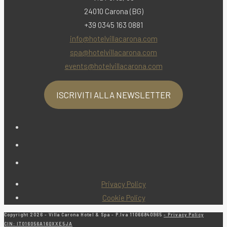
24010 Carona (BG)
+39 0345 163 0881
info@hotelvillacarona.com
spa@hotelvillacarona.com
events@hotelvillacarona.com
ISCRIVITI ALLA NEWSLETTER
Opens
in
Opens
a
in
Opens
new
a
in
tab
new
Privacy Policy
a
tab
Cookie Policy
new
tab
Copyright 2026 - Villa Carona Hotel & Spa - P.Iva 11066840965
- Privacy Policy
CIN: IT016056A16QXXE5JA