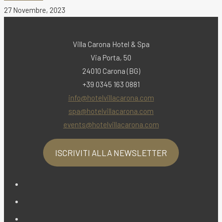
27 Novembre, 2023
Villa Carona Hotel & Spa
Via Porta, 50
24010 Carona (BG)
+39 0345 163 0881
info@hotelvillacarona.com
spa@hotelvillacarona.com
events@hotelvillacarona.com
ISCRIVITI ALLA NEWSLETTER
Opens
in
Opens
a
in
Opens
new