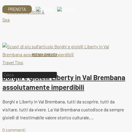
Salta
PRENOTA
al
contenuto
MENU
CHIUDI
Travel Tips
Cerca
Borghi e gioielli Liberty in Val Brembana
nel
assolutamente imperdibili
sito
web
Borghi e Liberty in Val Brembana, tutti da scoprire, tutti da
visitare, tutti da vivere. La Val Brembana custodisce da sempre
gioielli di inestimabile valore storico culturale,…
0 commenti